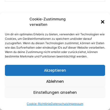
Mit deiner Eintragung meldest du dich zum Newsletter an und erhältst
Zugang zum fantastischen Kommunikationstest. Du kannst dich jederzeit
wieder abmelden.
Cookie-Zustimmung
Informationen zum
Datenschutz
verwalten
Um dir ein optimales Erlebnis zu bieten, verwenden wir Technologien wie
Cookies, um Geräteinformationen zu speichern und/oder darauf
zuzugreifen. Wenn du diesen Technologien zustimmst, können wir Daten
wie das Surfverhalten oder eindeutige IDs auf dieser Website verarbeiten.
Wenn du deine Zustimmung nicht erteilst oder zurückziehst, können
bestimmte Merkmale und Funktionen beeinträchtigt werden.
Akzeptieren
Ablehnen
Einstellungen ansehen
Cookie-Richtlinie
Datenschutz
Impressum