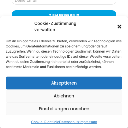
Cookie-Zustimmung
Mit deiner Eintragung meldest du dich zum Newsletter an und erhältst
verwalten
Zugang zum fantastischen Kommunikationstest. Du kannst dich jederzeit
wieder abmelden.
Um dir ein optimales Erlebnis zu bieten, verwenden wir Technologien wie
Informationen zum
Datenschutz
Cookies, um Geräteinformationen zu speichern und/oder darauf
zuzugreifen. Wenn du diesen Technologien zustimmst, können wir Daten
wie das Surfverhalten oder eindeutige IDs auf dieser Website verarbeiten.
Wenn du deine Zustimmung nicht erteilst oder zurückziehst, können
bestimmte Merkmale und Funktionen beeinträchtigt werden.
Akzeptieren
Ablehnen
Einstellungen ansehen
Cookie-Richtlinie
Datenschutz
Impressum