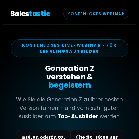
Sales
tastic
KOSTENLOSES WEBINAR
KOSTENLOSES LIVE-WEBINAR · FÜR
LEHRLINGSAUSBILDER
Generation Z
verstehen &
begeistern
Wie Sie die Generation Z zu ihrer besten
Version führen – und vom sehr guten
Ausbilder zum
Top-Ausbilder
werden.
📅
16.07.
oder
27.07.
⏱
14:30–16:00 Uhr