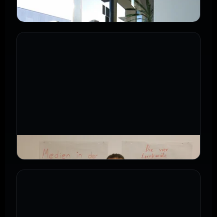
›
Einblick Ausbildertraining
›
Ausbilder über Salestastic