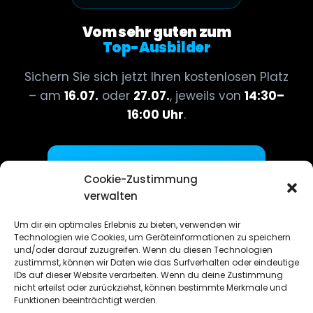
Vom sehr guten zum
Top-Ausbilder
Sichern Sie sich jetzt Ihren kostenlosen Platz
– am
16.07.
oder
27.07.
, jeweils von
14:30–
16:00 Uhr
.
Jetzt kostenlos anmelden
→
Cookie-Zustimmung
verwalten
Begrenzte Teilnehmerzahl – frühzeitige
Anmeldung empfohlen
Um dir ein optimales Erlebnis zu bieten, verwenden wir
Technologien wie Cookies, um Geräteinformationen zu speichern
und/oder darauf zuzugreifen. Wenn du diesen Technologien
zustimmst, können wir Daten wie das Surfverhalten oder eindeutige
IDs auf dieser Website verarbeiten. Wenn du deine Zustimmung
nicht erteilst oder zurückziehst, können bestimmte Merkmale und
Funktionen beeinträchtigt werden.