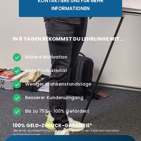
KONTAKTIERE UNS FÜR MEHR
INFORMATIONEN
IN 8 TAGEN BEKOMMST DU LEHRLINGE MIT…
Höhere Motivation
Mehr Produktivität
Weniger Krankenstandstage
Besserer Kundenumgang
Bis zu 75% - 100% Gefördert
100% GELD-ZURÜCK-GARANTIE*
*Bei einer durchschnittlichen Bewertung von unter 3 Sternen von allen
TeilnehmerInnen.