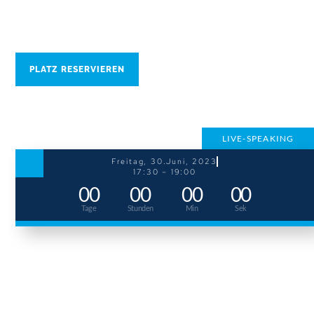
Vedran Zolota hält eines seiner bekannten Speakings
und lädt dich dazu ein. Ein Abend voller unterhaltendem
Wissen, ganz kostenfrei!
PLATZ RESERVIEREN
LIVE-SPEAKING
Freitag, 30.Juni, 2023
17:30 – 19:00
00
00
00
00
Tage
Stunden
Min
Sek