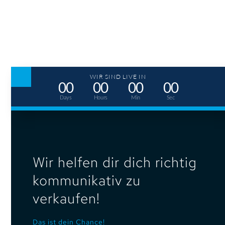
WIR SIND LIVE IN
00
00
00
00
Days
Hours
Min
Sec
Wir helfen dir dich richtig
kommunikativ zu
verkaufen!
Das ist dein Chance!