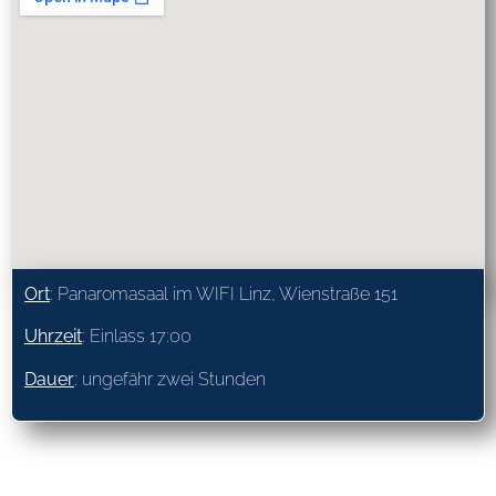
Ort
: Panaromasaal im WIFI Linz, Wienstraße 151
Uhrzeit
: Einlass 17:00
Dauer
: ungefähr zwei Stunden