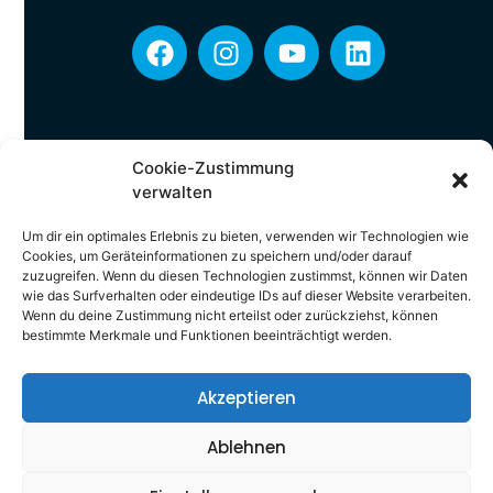
Cookie-Zustimmung
verwalten
Reserviere jetzt deinen Platz!
Um dir ein optimales Erlebnis zu bieten, verwenden wir Technologien wie
Es sind nur 50 Plätze verfügbar! Sichere dir
Cookies, um Geräteinformationen zu speichern und/oder darauf
jetzt deinen Platz!
zuzugreifen. Wenn du diesen Technologien zustimmst, können wir Daten
wie das Surfverhalten oder eindeutige IDs auf dieser Website verarbeiten.
Wenn du deine Zustimmung nicht erteilst oder zurückziehst, können
Mit deiner Eintragung meldest du dich zum Newsletter an und
bestätigst deine Terminreservierung. Du kannst dich jederzeit
bestimmte Merkmale und Funktionen beeinträchtigt werden.
wieder abmelden. Informationen zum Abbestellen sowie unsere
Datenschutzpraktiken und unsere Verpflichtung zum Schutz
deiner Privatsphäre findest du in unseren
Datenschutzbestimmungen
.
Akzeptieren
Ablehnen
© Salestastic 2026. All rights reserved