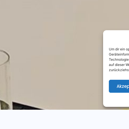
Um dir ein o
Geräteinfor
Technologien
auf dieser W
zurückziehs
Akzep